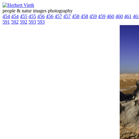
people & natur images photography
454
454
455
455
456
456
457
457
458
458
459
459
460
460
461
46
591
592
592
593
593