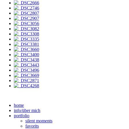
home
info/über mich
portfolio
silent moments
favorits