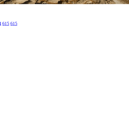
4
615
615