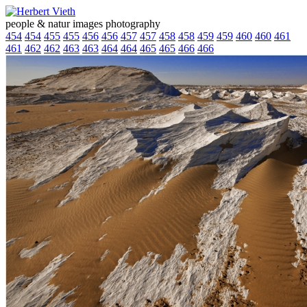
people & natur images photography
454
454
455
455
456
456
457
457
458
458
459
459
460
460
461
461
462
462
463
463
464
464
465
465
466
466