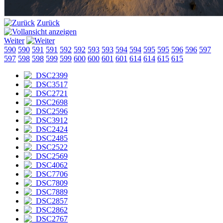
Zurück
Weiter
590
590
591
591
592
592
593
593
594
594
595
595
596
596
597
597
598
598
599
599
600
600
601
601
614
614
615
615