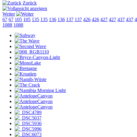
Zurück
Weiter
67
67
105
105
135
135
136
136
137
137
426
426
427
427
437
437
4
1088
1088