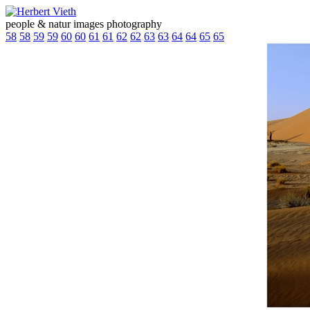
people & natur images photography
58
58
59
59
60
60
61
61
62
62
63
63
64
64
65
65