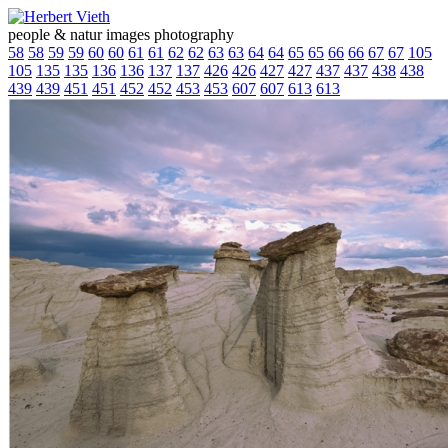
people & natur images photography
58
58
59
59
60
60
61
61
62
62
63
63
64
64
65
65
66
66
67
67
105
105
135
135
136
136
137
137
426
426
427
427
437
437
438
438
439
439
451
451
452
452
453
453
607
607
613
613