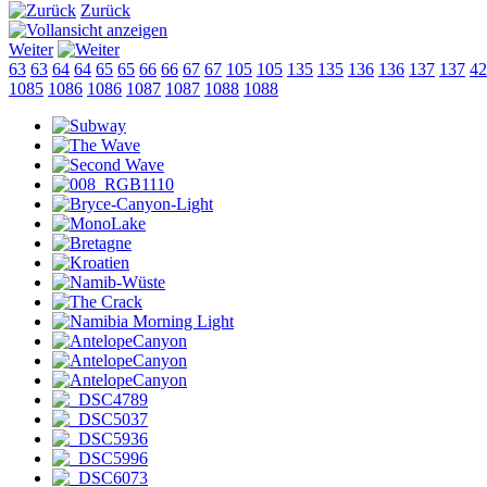
Zurück
Weiter
63
63
64
64
65
65
66
66
67
67
105
105
135
135
136
136
137
137
42
1085
1086
1086
1087
1087
1088
1088